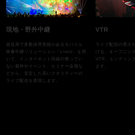
現地・野外中継
VTR
放送局で多数採用実績のあるモバイル
ライブ配信の導入
映像中継ソリューション「LiveU」を用
げる、オープニン
いて、インターネット回線の整ってい
VTR、エンディン
ない屋外やイベント、セミナー会場な
ます。
どから、安定した高いクオリティーの
ライブ配信を実現します。