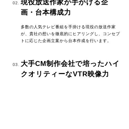
現役放送作家が手がける企
画・台本構成力
多数の人気テレビ番組を手掛ける現役の放送作家
が、貴社の想いを徹底的にヒアリングし、コンセプ
トに応じた企画立案から台本作成を行います。
大手CM制作会社で培ったハイ
クオリティーなVTR映像力
セッション内容に応じたオープニングVTRや、理解
を深めるためのロケVTR（説明動画）など、大手
CM制作会社で培ったノウハウを活かしたVTR制作
を行います。