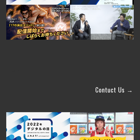
Broadcast
配信番組
Contuct Us →