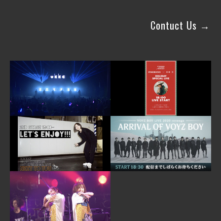
Contuct Us →