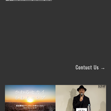
In-House Event
社内イベント
Contuct Us →