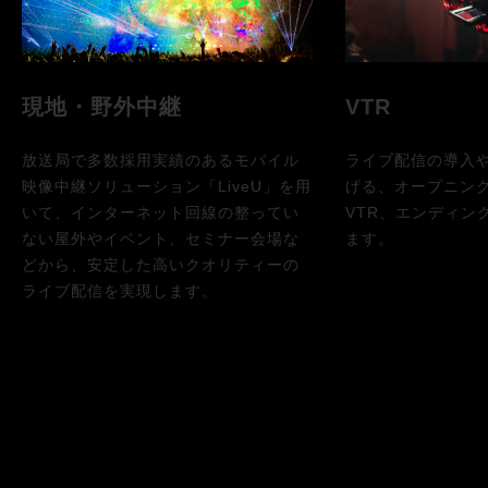
現地・野外中継
VTR
放送局で多数採用実績のあるモバイル
ライブ配信の導入
映像中継ソリューション「LiveU」を用
げる、オープニン
いて、インターネット回線の整ってい
VTR、エンディン
ない屋外やイベント、セミナー会場な
ます。
どから、安定した高いクオリティーの
ライブ配信を実現します。