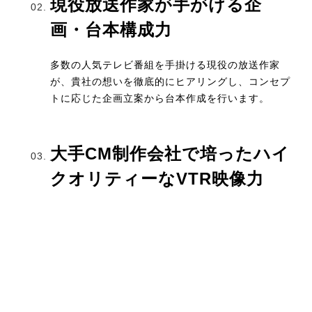
現役放送作家が手がける企
画・台本構成力
多数の人気テレビ番組を手掛ける現役の放送作家
が、貴社の想いを徹底的にヒアリングし、コンセプ
トに応じた企画立案から台本作成を行います。
大手CM制作会社で培ったハイ
クオリティーなVTR映像力
セッション内容に応じたオープニングVTRや、理解
を深めるためのロケVTR（説明動画）など、大手
CM制作会社で培ったノウハウを活かしたVTR制作
を行います。