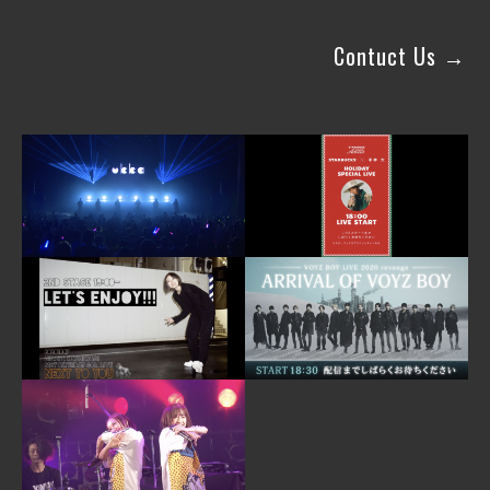
Contuct Us →