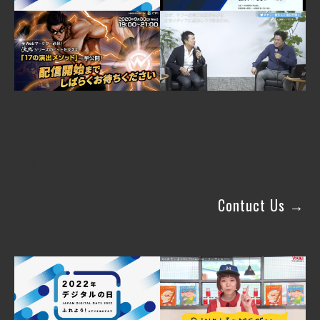
Broadcast
配信番組
Contuct Us →