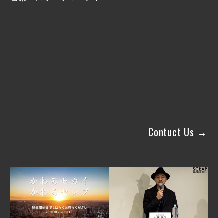
In-House Event
社内イベント
Contuct Us →